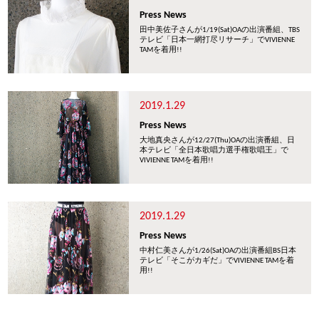
Press News
田中美佐子さんが1/19(Sat)OAの出演番組、TBS
テレビ「日本一網打尽リサーチ」でVIVIENNE
TAMを着用!!
2019.1.29
Press News
大地真央さんが12/27(Thu)OAの出演番組、日
本テレビ「全日本歌唱力選手権歌唱王」で
VIVIENNE TAMを着用!!
2019.1.29
Press News
中村仁美さんが1/26(Sat)OAの出演番組BS日本
テレビ「そこがカギだ」でVIVIENNE TAMを着
用!!