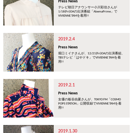
Press News
テレビ朝日アナウンサー小川彩佳さんが
1/18(Fri)OAの出演番組「AbemaPrime」で
VIVIENNE TAMを着用!!
2019.2.4
Press News
堀口ミイナさんが、12/21(Fri)OAの出演番組、
TBSテレビ「はやドキ」でVIVIENNE TAMを着
用!!
2019.2.1
Press News
女優の板谷由夏さんが、T0KYO FM「COSMO
POPS STATION」公開収録でVIVIENNE TAMを着
用!!
2019.1.30