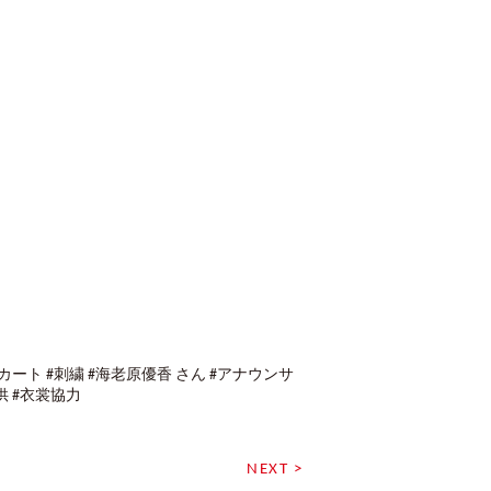
JP #スカート #刺繍 #海老原優香 さん #アナウンサ
供 #衣裳協力
NEXT >