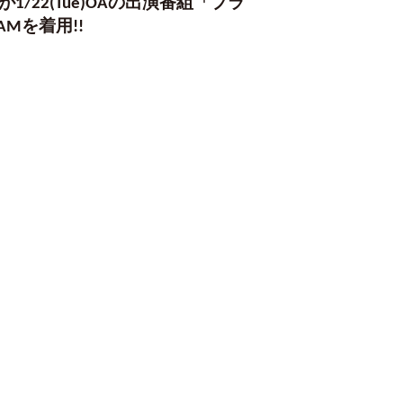
22(Tue)OAの出演番組「プラ
AMを着用!!
。