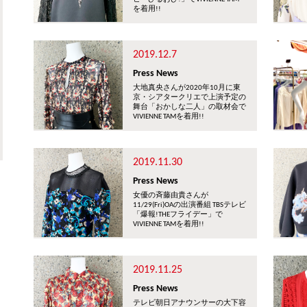
を着用!!
2019.12.7
Press News
大地真央さんが2020年10月に東
京・シアタークリエで上演予定の
舞台「おかしな二人」の取材会で
VIVIENNE TAMを着用!!
2019.11.30
Press News
女優の斉藤由貴さんが
11/29(Fri)OAの出演番組 TBSテレビ
「爆報!THEフライデー」で
VIVIENNE TAMを着用!!
2019.11.25
Press News
テレビ朝日アナウンサーの大下容