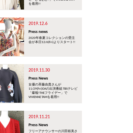
を着用!!
2019.12.6
Press news
2020年春夏コレクションの受注
会が本日12/6(Fri)よりスタート!!
2019.11.30
Press News
女優の斉藤由貴さんが
11/29(Fri)OAの出演番組 TBSテレビ
「爆報!THEフライデー」で
VIVIENNE TAMを着用!!
2019.11.21
Press News
フリーアナウンサーの川田裕美さ