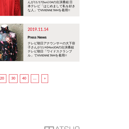
んが11/17(Sun) OAの出演番組 日
本テレビ「はじめまして私を好き
な人」でVIVIENNE TAMを着用!!
2019.11.14
Press News
テレビ朝日アナウンサーの大下容
子さんが11/4(Mon)OAの出演番組
テレビ朝日「ワイドスクランブ
ル」でVIVIENNE TAMを着用!!
20
30
40
...
»