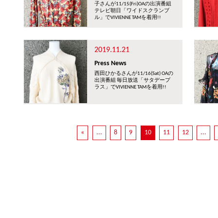
子さんが11/15(Fri)OAの出演番組
テレビ朝日「ワイドスクランブ
ル」でVIVIENNE TAMを着用!!
2019.11.21
Press News
西田ひかるさんが11/16(Sat) OAの
出演番組 毎日放送「サタデープ
ラス」でVIVIENNE TAMを着用!!
«
...
8
9
10
11
12
...