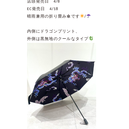
店頭発売日
4/8
EC
発売日
4/18
晴雨兼用の折り畳み傘です
/
内側にドラゴンプリント、
外側は黒無地のクールなタイプ