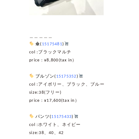
＿＿＿＿＿
傘
(
15175481
)
col :
ブラックマルチ
price : ¥8,800(tax in
）
ブルゾン
(
15175352
)
col :
アイボリー、ブラック、ブルー
size:38(
フリー
)
price : ¥17,600(tax in
）
パンツ
(
15175433
)
col :
ホワイト、ネイビー
size:38
、
40
、
42