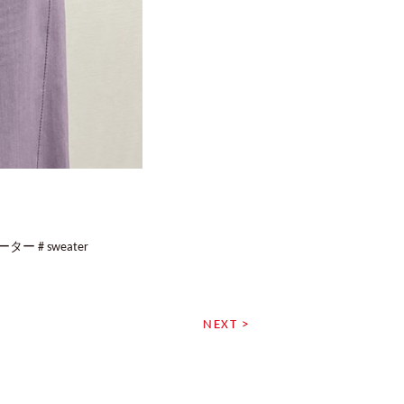
ター # sweater
NEXT >