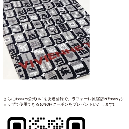
さらに#snazzy公式LINEを友達登録で、ラフォーレ原宿店2F#snazzyシ
ョップで使用できる10%OFFクーポンをプレゼントいたします!!