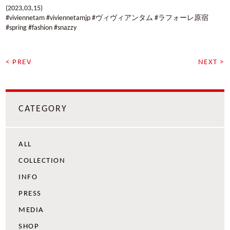
(2023,03,15)
#viviennetam #viviennetamjp #
ヴィヴィアンタム
#ラフォーレ原宿
#spring #fashion #snazzy
< PREV
NEXT >
CATEGORY
ALL
COLLECTION
INFO
PRESS
MEDIA
SHOP