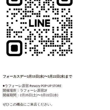
フォーカスデー3
月
15
日
(
水
)
〜
3
月
22
日
(
水
)まで
●
ラフォーレ原宿
#snazzy POP-UP STORE
開催場所：ラフォーレ原宿
2F
開催期間：
2
月
25
日
(
土
)
〜
3
月
22
日
(
水
)
ぜひこの機会にご来店ください。