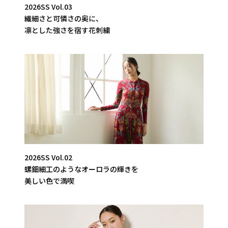
2026SS Vol.03
繊細さと可憐さの奥に、
凛とした強さを宿す花刺繍
2026SS Vol.02
螺鈿細工のようなオーロラの輝きを
美しい色で満喫