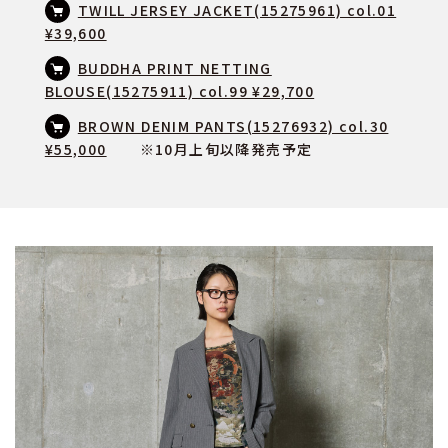
TWILL JERSEY JACKET(15275961) col.01
¥39,600
BUDDHA PRINT NETTING
BLOUSE(15275911) col.99 ¥29,700
BROWN DENIM PANTS(15276932) col.30
¥55,000
※10月上旬以降発売予定