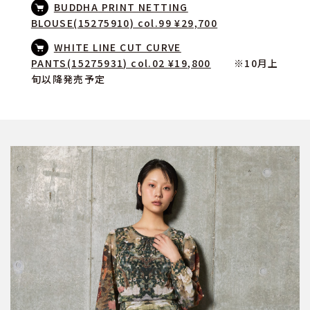
BUDDHA PRINT NETTING
BLOUSE(15275910) col.99 ¥29,700
WHITE LINE CUT CURVE
PANTS(15275931) col.02 ¥19,800
※10月上
旬以降発売予定