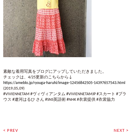
素敵な着用写真をブログにアップしていただきました。
チェックは、4/25更新のこちらから↓
https://ameblo.jp/ryouga-haruhi/image-12456842505-14397657543.html
(2019,05,09)
#VIVIENNETAM #ヴィヴィアンタム #VIVIENNETAMJP #スカート #ブラ
ウス #遼河はるひ さん #SNS英語術 #NHK #衣裳提供 #衣裳協力
< PREV
NEXT >