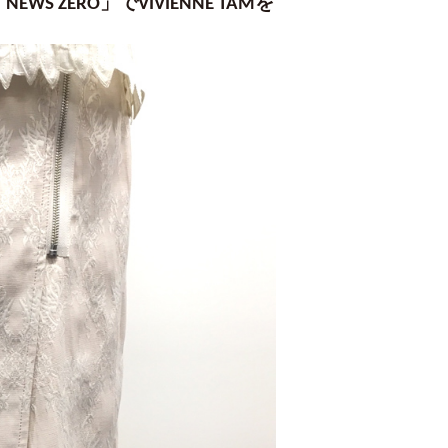
WS ZERO」でVIVIENNE TAMを