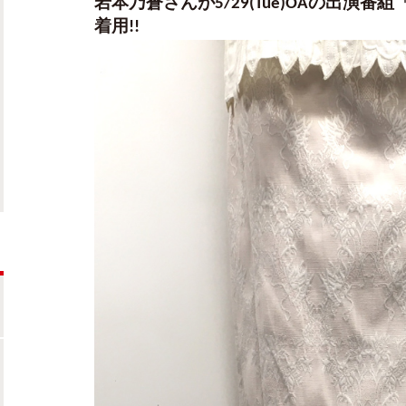
岩本乃蒼さんが5/29(Tue)OAの出演番組「NE
着用!!