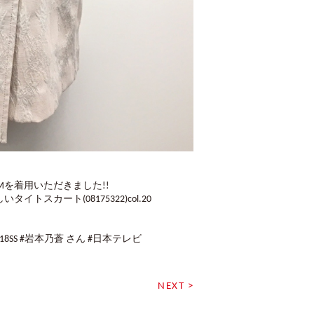
E TAMを着用いただきました!!
カート(08175322)col.20
ERO #18SS #岩本乃蒼 さん #日本テレビ
NEXT >