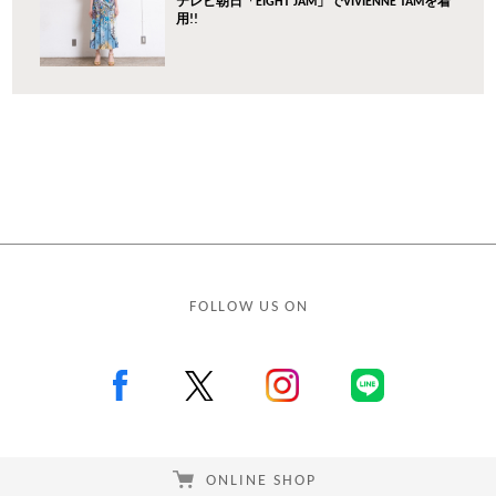
テレビ朝日「EIGHT JAM」でVIVIENNE TAMを着
用!!
FOLLOW US ON
ONLINE SHOP