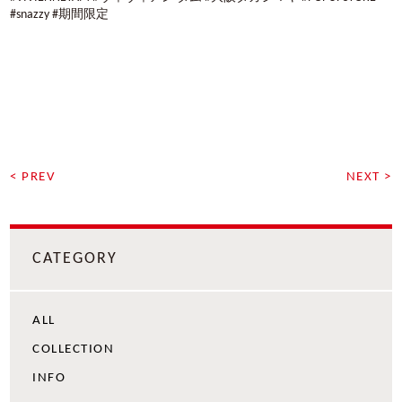
#snazzy #期間限定
< PREV
NEXT >
CATEGORY
ALL
COLLECTION
INFO